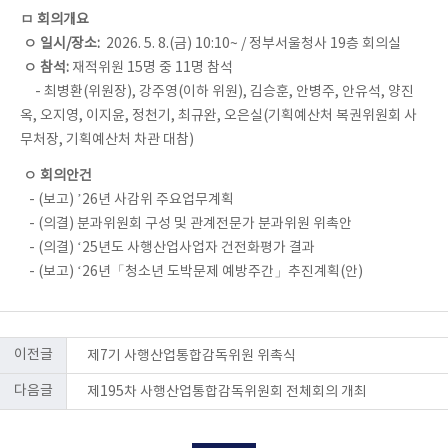
ㅁ 회의개요
ㅇ 일시/장소:
2026. 5. 8.(금) 10:10~ / 정부서울청사 19층 회의실
ㅇ 참석:
재적위원 15명 중 11명 참석
- 최병환(위원장), 강주영(이하 위원), 김승훈, 안병주, 안유석, 양진
옥, 오지영, 이지윤, 정천기, 최규완, 오은실(기획예산처 복권위원회 사
무처장, 기획예산처 차관 대참)
ㅇ 회의안건
- (보고) ’26년 사감위 주요업무계획
- (의결) 분과위원회 구성 및 관계전문가 분과위원 위촉안
- (의결) ‘25년도 사행산업사업자 건전화평가 결과
- (보고) ‘26년「청소년 도박문제 예방주간」추진계획(안)
이전글
제7기 사행산업통합감독위원 위촉식
다음글
제195차 사행산업통합감독위원회 전체회의 개최