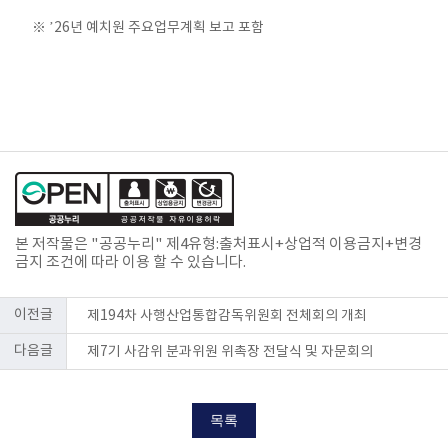
※ ’26년 예치원 주요업무계획 보고 포함
본 저작물은 "공공누리"
제4유형:출처표시+상업적 이용금지+변경
금지
조건에 따라 이용 할 수 있습니다.
이전글
제194차 사행산업통합감독위원회 전체회의 개최
다음글
제7기 사감위 분과위원 위촉장 전달식 및 자문회의
목록