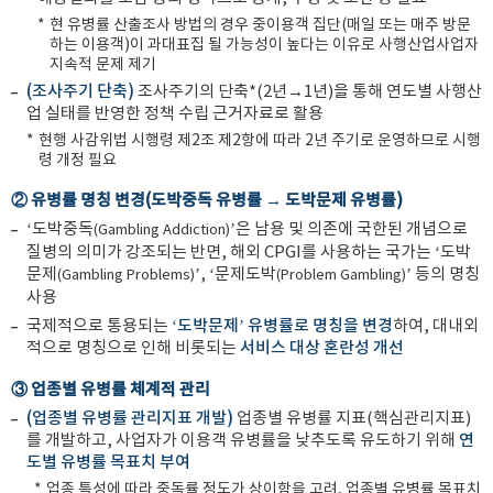
*
현 유병률 산출조사 방법의 경우 중이용객 집단(매일 또는 매주 방문
하는 이용객)이 과대표집 될 가능성이 높다는 이유로 사행산업사업자
지속적 문제 제기
(조사주기 단축)
조사주기의 단축*(2년→1년)을 통해 연도별 사행산
업 실태를 반영한 정책 수립 근거자료로 활용
*
현행 사감위법 시행령 제2조 제2항에 따라 2년 주기로 운영하므로 시행
령 개정 필요
② 유병률 명칭 변경(도박중독 유병률 → 도박문제 유병률)
‘도박중독
’은 남용 및 의존에 국한된 개념으로
(Gambling Addiction)
질병의 의미가 강조되는 반면, 해외 CPGI를 사용하는 국가는 ‘도박
문제
’, ‘문제도박
’ 등의 명칭
(Gambling Problems)
(Problem Gambling)
사용
국제적으로 통용되는
‘도박문제’ 유병률로 명칭을 변경
하여, 대내외
적으로 명칭으로 인해 비롯되는
서비스 대상 혼란성 개선
③ 업종별 유병률 체계적 관리
(업종별 유병률 관리지표 개발)
업종별 유병률 지표(핵심관리지표)
를 개발하고, 사업자가 이용객 유병률을 낮추도록 유도하기 위해
연
도별 유병률 목표치 부여
*
업종 특성에 따라 중독률 정도가 상이함을 고려, 업종별 유병률 목표치