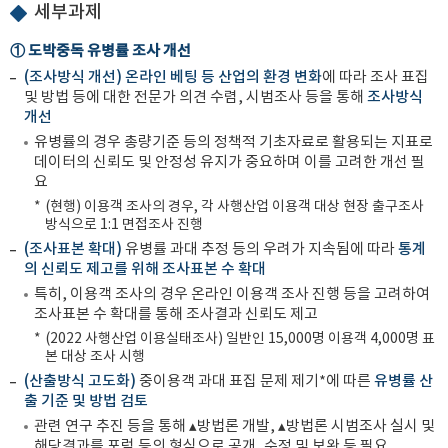
세부과제
① 도박중독 유병률 조사 개선
(조사방식 개선) 온라인 베팅 등 산업의 환경 변화
에 따라 조사 표집
및 방법 등에 대한 전문가 의견 수렴, 시범조사 등을 통해
조사방식
개선
유병률의 경우 총량기준 등의 정책적 기초자료로 활용되는 지표로
데이터의 신뢰도 및 안정성 유지가 중요하며 이를 고려한 개선 필
요
*
(현행) 이용객 조사의 경우, 각 사행산업 이용객 대상 현장 출구조사
방식으로 1:1 면접조사 진행
(조사표본 확대)
유병률 과대 추정 등의 우려가 지속됨에 따라
통계
의 신뢰도 제고를 위해 조사표본 수 확대
특히, 이용객 조사의 경우 온라인 이용객 조사 진행 등을 고려하여
조사표본 수 확대를 통해 조사결과 신뢰도 제고
*
(2022 사행산업 이용실태조사) 일반인 15,000명 이용객 4,000명 표
본 대상 조사 시행
(산출방식 고도화)
중이용객 과대 표집 문제 제기*에 따른
유병률 산
출 기준 및 방법 검토
관련 연구 추진 등을 통해 ▴방법론 개발, ▴방법론 시범조사 실시 및
해당결과를 포럼 등의 형식으로 공개, 수정 및 보완 등 필요