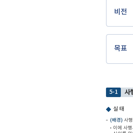
비전
목표
5-1
사
실 태
(배경)
사행
이에 사행