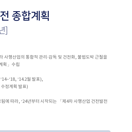
발전 종합계획
년]
 사행산업의 통합적 관리·감독 및 건전화, 불법도박 근절을
합계획」수립
’14~’18, ’14.2월 발표),
.8월 수정계획 발표)
 완료됨에 따라, ‘24년부터 시작되는 「제4차 사행산업 건전발전