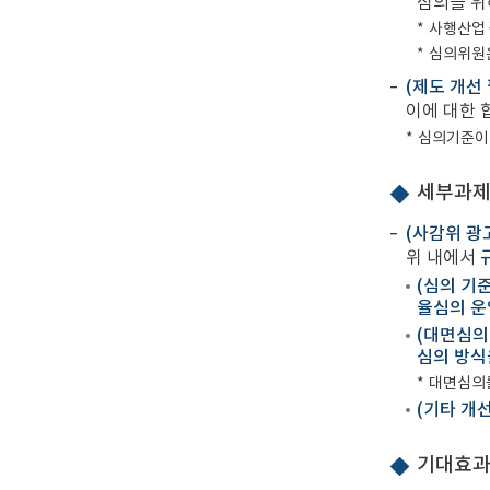
심의를 
*
사행산업 광
*
심의위원은
(제도 개선
이에 대한 
*
심의기준이 
세부과제
(사감위 광
위 내에서
(심의 기
율심의 운
(대면심의
심의 방식
*
대면심의를
(기타 개
기대효