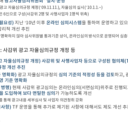
위해
광고자율심의위원회* 설치·운영
고 자율심의규정 제정(’09.11.11.), 자율심의 실시(’10.1.1.~)
 6인으로 구성(사감위 2명 및 사행사업자 1명씩 위촉)
 필요성)
지난 ‘10년 이후
온라인 심의시스템
을 통하여 운영하고 있으
합리적 개선 추진
명확하지 않아 심사위원별 통과기준 상이, 온라인심의 방식으로 운영되어 심층
: 사감위 광고 자율심의규정 개정 등
고 자율심의규정 개정) 사감위 및 사행사업자 등으로 구성된 협의체(T
규정 개선 추진
준 명확화)
광고 자율심의규정의
심의 기준의 적정성 등을 검토
하고,
영 기준 명확화
 병행)
현재 사감위 광고심의는 온라인심의(서면심의)위주로 진행되고
을 도입하여 보다 면밀한 심의
가 가능하도록 개선
 통해 광고내용 세부심사 및 사업자 의견청취 강화
선사항)
TF 운영을 통해 추가로 제기된 사항에 대해서도 제도 개선 추
과